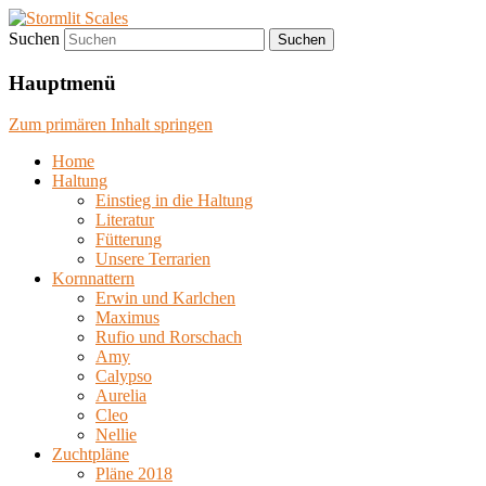
Suchen
Liebhaber Kornnatterzucht in NRW
Stormlit Scales
(Bielefeld)
Hauptmenü
Zum primären Inhalt springen
Home
Haltung
Einstieg in die Haltung
Literatur
Fütterung
Unsere Terrarien
Kornnattern
Erwin und Karlchen
Maximus
Rufio und Rorschach
Amy
Calypso
Aurelia
Cleo
Nellie
Zuchtpläne
Pläne 2018