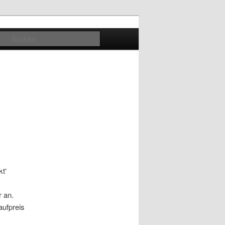
Suchen
t‘
r an.
aufpreis