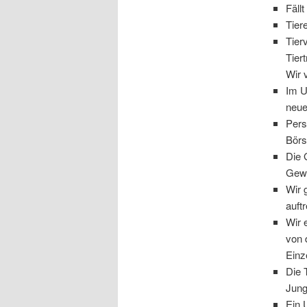
Fäll
Tier
Tier
Tier
Wir 
Im U
neue
Pers
Börs
Die 
Gewä
Wir 
auft
Wir 
von 
Einz
Die 
Jung
Ein 