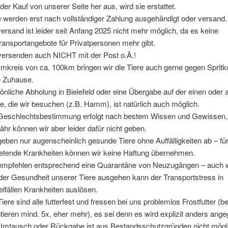
t der Kauf von unserer Seite her aus, wird sie erstattet.
e werden erst nach vollständiger Zahlung ausgehändigt oder versand.
versand ist leider seit Anfang 2025 nicht mehr möglich, da es keine
transportangebote für Privatpersonen mehr gibt.
versenden auch NICHT mit der Post o.Ä.!
mkreis von ca. 100km bringen wir die Tiere auch gerne gegen Spritk
 Zuhause.
önliche Abholung in Bielefeld oder eine Übergabe auf der einen oder
e, die wir besuchen (z.B. Hamm), ist natürlich auch möglich.
Geschlechtsbestimmung erfolgt nach bestem Wissen und Gewissen,
hr können wir aber leider dafür nicht geben.
geben nur augenscheinlich gesunde Tiere ohne Auffälligkeiten ab – fü
retende Krankheiten können wir keine Haftung übernehmen.
empfehlen entsprechend eine Quarantäne von Neuzugängen – auch 
der Gesundheit unserer Tiere ausgehen kann der Transportstress in
elfällen Krankheiten auslösen.
Tiere sind alle futterfest und fressen bei uns problemlos Frostfutter (be
tieren mind. 5x, eher mehr), es sei denn es wird explizit anders ang
Umtausch oder Rückgabe ist aus Bestandsschutzgründen nicht mögl