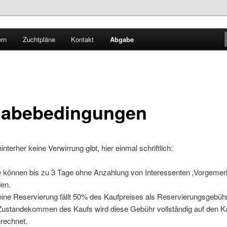
RW (Bielefeld)
ern
Zuchtpläne
Kontakt
Abgabe
es
abebedingungen
interher keine Verwirrung gibt, hier einmal schriftlich:
e können bis zu 3 Tage ohne Anzahlung von Interessenten ‚Vorgemerk
en.
eine Reservierung fällt 50% des Kaufpreises als Reservierungsgebüh
Zustandekommen des Kaufs wird diese Gebühr vollständig auf den K
rechnet.