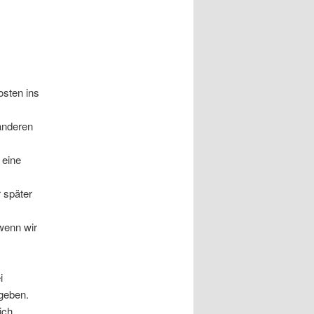
osten ins
 anderen
 eine
r später
wenn wir
i
egeben.
ich.